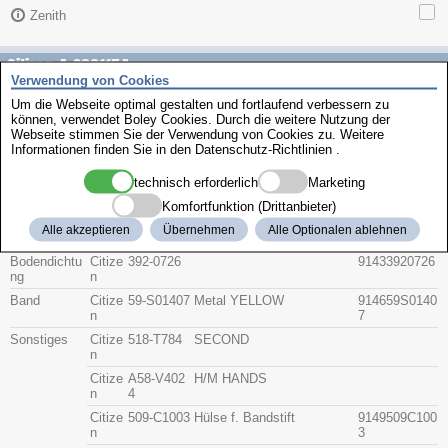
Zenith
Citizen 4-S021154
Verwendung von Cookies
Um die Webseite optimal gestalten und fortlaufend verbessern zu
Beschreibung
können, verwendet Boley Cookies. Durch die weitere Nutzung der
Artikel-Nr.
Hersteller
Webseite stimmen Sie der Verwendung von Cookies zu. Weitere
Teile-Nr.
Gruppe
Informationen finden Sie in den
Datenschutz-Richtlinien
.
technisch erforderlich
Marketing
Glas
Citize
54-003454
91415400345
n
G
4
Komfortfunktion (Drittanbieter)
Krone
Citize
506-A566
9142506A566
Alle akzeptieren
Übernehmen
Alle Optionalen ablehnen
n
C
C
Bodendichtu
Citize
392-0726
91433920726
ng
n
Band
Citize
59-S01407
Metal YELLOW
914659S0140
n
7
Sonstiges
Citize
518-T784
SECOND
n
Citize
A58-V402
H/M HANDS
n
4
Citize
509-C1003
Hülse f. Bandstift
9149509C100
n
3