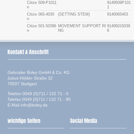
Citize
509-P1011
9149509P101
n
1
Citize
065-4030
(SETTING STEM)
9140065403
n
Citize
501-50396
MOVEMENT SUPPORT RI
91495015039
n
NG
6
Kontakt & Anschrift
Gebrüder Boley GmbH & Co. KG
Julius-Hölder-Straße 32
70597 Stuttgart
Telefon 0049 (0)711 / 132 71 - 0
Telefax 0049 (0)711 / 132 71 - 90
E-Mail
info@boley.de
wichtige Seiten
Social Media