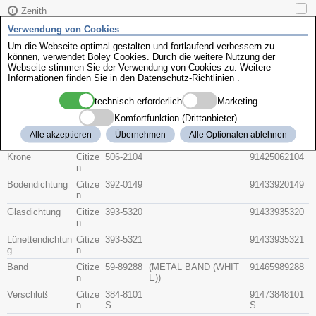
Zenith
Verwendung von Cookies
Citizen 4-283325
Um die Webseite optimal gestalten und fortlaufend verbessern zu
können, verwendet Boley Cookies. Durch die weitere Nutzung der
Webseite stimmen Sie der Verwendung von Cookies zu. Weitere
Informationen finden Sie in den
Datenschutz-Richtlinien
.
Beschreibung
Artikel-Nr.
Hersteller
Teile-Nr.
Gruppe
technisch erforderlich
Marketing
Komfortfunktion (Drittanbieter)
Glas
Citize
54-99593
91415499593
Alle akzeptieren
Übernehmen
Alle Optionalen ablehnen
n
H
H
Krone
Citize
506-2104
91425062104
n
Bodendichtung
Citize
392-0149
91433920149
n
Glasdichtung
Citize
393-5320
91433935320
n
Lünettendichtun
Citize
393-5321
91433935321
g
n
Band
Citize
59-89288
(METAL BAND (WHIT
91465989288
n
E))
Verschluß
Citize
384-8101
91473848101
n
S
S