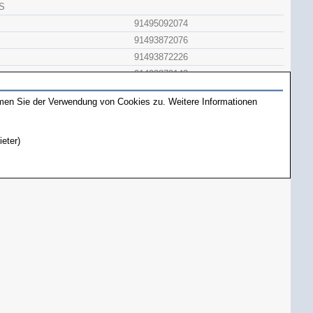
S
91495092074
91493872076
91493872226
91493870142
 RING)
91493900032
mmen Sie der Verwendung von Cookies zu. Weitere Informationen
 STEM)
9140065441
ieter)