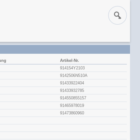
ung
Artikel-Nr.
914154Y2103
9142506N510A
91433922404
91433932785
914550855157
91465978019
91473860960