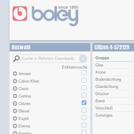
Auswahl
Citizen 4-S72129
Gruppe
Glas
Exklusivsuche
Krone
Armani
Bodendichtung
Calvin Klein
Glasdichtung
Casio
Drücker
Certina
Band
Citizen
Verschluß
Diesel
Sonstiges
Esprit
Eterna
Festina