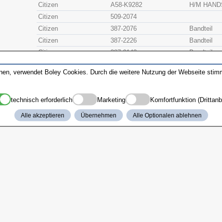
Citizen
A58-K9282
H/M HAND
Citizen
509-2074
Citizen
387-2076
Bandteil
Citizen
387-2226
Bandteil
Citizen
387-0142
Bandteil
Citizen
390-0032
(P B SNAP
nnen, verwendet Boley Cookies. Durch die weitere Nutzung der Webseite sti
Citizen
065-4410
(SETTING
technisch erforderlich
Marketing
Komfortfunktion (Drittanb
Alle akzeptieren
Übernehmen
Alle Optionalen ablehnen