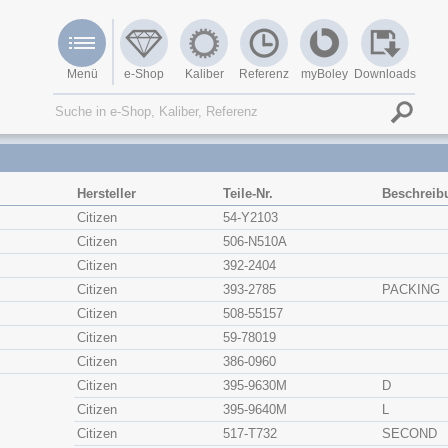
Menü
e-Shop
Kaliber
Referenz
myBoley
Downloads
Hersteller
Teile-Nr.
Beschreib
Citizen
54-Y2103
Citizen
506-N510A
Citizen
392-2404
Citizen
393-2785
PACKING
Citizen
508-55157
Citizen
59-78019
Citizen
386-0960
Citizen
395-9630M
D
Citizen
395-9640M
L
Citizen
517-T732
SECOND