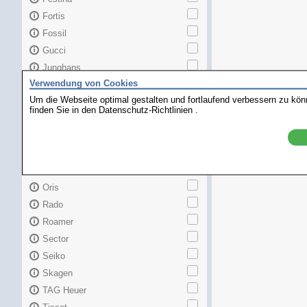
Fortis
Fossil
Gucci
Junghans
Verwendung von Cookies
Longines
Um die Webseite optimal gestalten und fortlaufend verbessern zu kö
Maurice Lacroix
finden Sie in den
Datenschutz-Richtlinien
.
Mido
MKors
Omega
Orient
Oris
Rado
Roamer
Sector
Seiko
Skagen
TAG Heuer