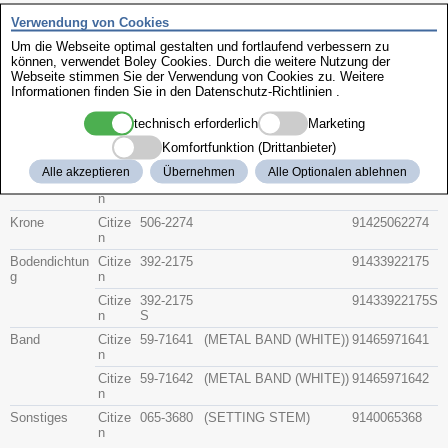
Zenith
Verwendung von Cookies
Um die Webseite optimal gestalten und fortlaufend verbessern zu
können, verwendet Boley Cookies. Durch die weitere Nutzung der
Citizen 4-894626
Webseite stimmen Sie der Verwendung von Cookies zu. Weitere
Informationen finden Sie in den
Datenschutz-Richtlinien
.
Beschreibung
technisch erforderlich
Marketing
Artikel-Nr.
Hersteller
Teile-Nr.
Gruppe
Komfortfunktion (Drittanbieter)
Alle akzeptieren
Übernehmen
Alle Optionalen ablehnen
Glas
Citize
54-89447
(GOLD)
91415489447
n
Krone
Citize
506-2274
91425062274
n
Bodendichtun
Citize
392-2175
91433922175
g
n
Citize
392-2175
91433922175S
n
S
Band
Citize
59-71641
(METAL BAND (WHITE))
91465971641
n
Citize
59-71642
(METAL BAND (WHITE))
91465971642
n
Sonstiges
Citize
065-3680
(SETTING STEM)
9140065368
n