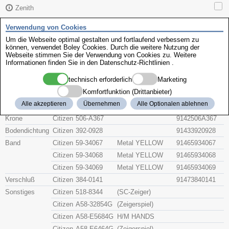
Zenith
Verwendung von Cookies
Citizen 4-G03278
Um die Webseite optimal gestalten und fortlaufend verbessern zu
können, verwendet Boley Cookies. Durch die weitere Nutzung der
Webseite stimmen Sie der Verwendung von Cookies zu. Weitere
Beschreibung
Informationen finden Sie in den
Datenschutz-Richtlinien
.
Artikel-Nr.
Hersteller
Teile-Nr.
Gruppe
technisch erforderlich
Marketing
Komfortfunktion (Drittanbieter)
Glas
Citizen
54-71685G
91415471685G
Alle akzeptieren
Übernehmen
Alle Optionalen ablehnen
Citizen
54-90725G
91415490725G
Krone
Citizen
506-A367
9142506A367
Bodendichtung
Citizen
392-0928
91433920928
Band
Citizen
59-34067
Metal YELLOW
91465934067
Citizen
59-34068
Metal YELLOW
91465934068
Citizen
59-34069
Metal YELLOW
91465934069
Verschluß
Citizen
384-0141
91473840141
Sonstiges
Citizen
518-8344
(SC-Zeiger)
Citizen
A58-32854G
(Zeigerspiel)
Citizen
A58-E5684G
H/M HANDS
Citizen
A58-E6464G
(Zeigerspiel)