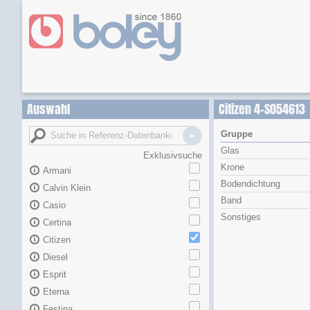
Auswahl
Citizen 4-S054613
Gruppe
Glas
Exklusivsuche
Krone
Armani
Bodendichtung
Calvin Klein
Band
Casio
Sonstiges
Certina
Citizen
Diesel
Esprit
Eterna
Festina