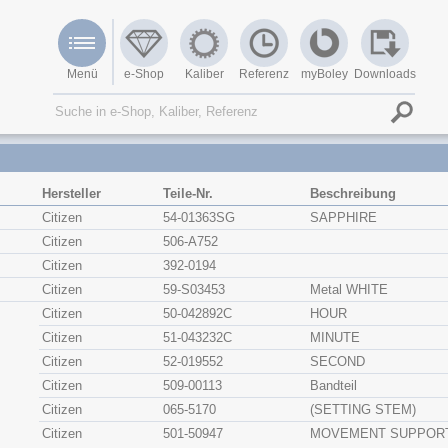
Menü
e-Shop
Kaliber
Referenz
myBoley
Downloads
Hersteller
Teile-Nr.
Beschreibung
Citizen
54-01363SG
SAPPHIRE
Citizen
506-A752
Citizen
392-0194
Citizen
59-S03453
Metal WHITE
Citizen
50-042892C
HOUR
Citizen
51-043232C
MINUTE
Citizen
52-019552
SECOND
Citizen
509-00113
Bandteil
Citizen
065-5170
(SETTING STEM)
Citizen
501-50947
MOVEMENT SUPPORT