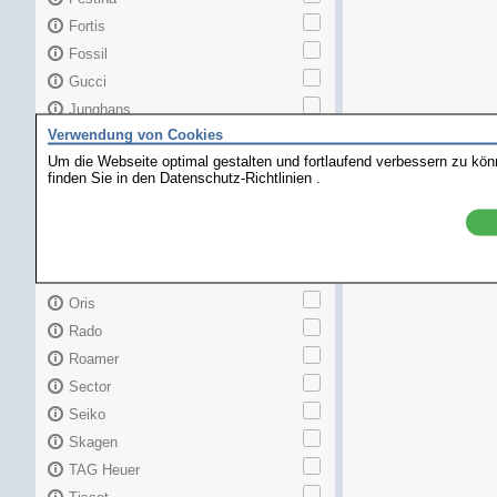
Fortis
Fossil
Gucci
Junghans
Verwendung von Cookies
Longines
Um die Webseite optimal gestalten und fortlaufend verbessern zu kö
Maurice Lacroix
finden Sie in den
Datenschutz-Richtlinien
.
Mido
MKors
Omega
Orient
Oris
Rado
Roamer
Sector
Seiko
Skagen
TAG Heuer