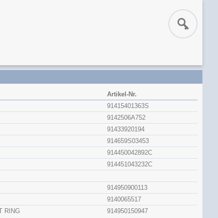
Artikel-Nr.
91415401363S
9142506A752
91433920194
914659S03453
914450042892C
914451043232C
914950900113
9140065517
 RING
914950150947