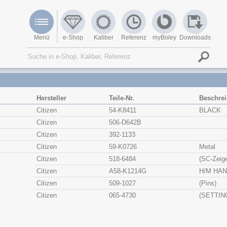
Menü
e-Shop
Kaliber
Referenz
myBoley
Downloads
Hersteller
Teile-Nr.
Beschre
Citizen
54-K8411
BLACK
Citizen
506-D642B
Citizen
392-1133
Citizen
59-K0726
Metal
Citizen
518-6484
(SC-Zeige
Citizen
A58-K1214G
H/M HA
Citizen
509-1027
(Pins)
Citizen
065-4730
(SETTIN