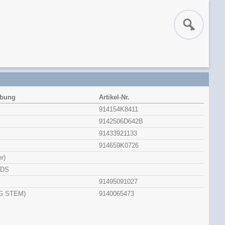
ibung
Artikel-Nr.
914154K8411
9142506D642B
91433921133
914659K0726
r)
NDS
91495091027
G STEM)
9140065473