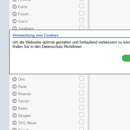
Fortis
Fossil
Gucci
Junghans
Verwendung von Cookies
Longines
Um die Webseite optimal gestalten und fortlaufend verbessern zu kö
Maurice Lacroix
finden Sie in den
Datenschutz-Richtlinien
.
Mido
MKors
Omega
Orient
Oris
Rado
Roamer
Sector
Seiko
Skagen
TAG Heuer