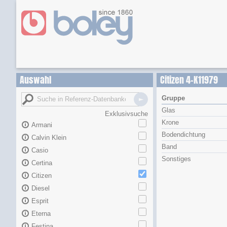
Auswahl
Citizen 4-K11979
Gruppe
Glas
Exklusivsuche
Krone
Armani
Bodendichtung
Calvin Klein
Band
Casio
Sonstiges
Certina
Citizen
Diesel
Esprit
Eterna
Festina