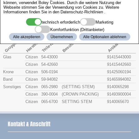
können, verwendet Boley Cookies. Durch die weitere Nutzung der
Zenith
Webseite stimmen Sie der Verwendung von Cookies zu. Weitere
Informationen finden Sie in den
Datenschutz-Richtlinien
.
Citizen 4-010604
technisch erforderlich
Marketing
Komfortfunktion (Drittanbieter)
Beschreibung
Alle akzeptieren
Übernehmen
Alle Optionalen ablehnen
Artikel-Nr.
Hersteller
Teile-Nr.
Gruppe
Glas
Citizen
54-43000
91415443000
Citizen
54-42660
91415442660
Krone
Citizen
506-0194
91425060194
Band
Citizen
59-94082
91465994082
Sonstiges
Citizen
065-2980
(SETTING STEM)
9140065298
Citizen
390-0004
(CROWN PACKING)
91493900004
Citizen
065-6700
SETTING STEM
9140065670
Kontakt & Anschrift