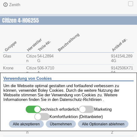
Zenith
Citizen 4-H06255
Beschreibung
Artikel-Nr.
Hersteller
Teile-Nr.
Gruppe
Glas
Citize
54-L2894
914154L289
n
G
4G
Krone
Citize
506-X710
9142506X71
n
A
0A
Verwendung von Cookies
Bodendichtu
Citize
393-0205
Dichtung
9143393002
ng
n
11
Um die Webseite optimal gestalten und fortlaufend verbessern zu
können, verwendet Boley Cookies. Durch die weitere Nutzung der
Citize
392-0958
9143392095
Webseite stimmen Sie der Verwendung von Cookies zu. Weitere
n
8
Informationen finden Sie in den
Datenschutz-Richtlinien
.
Glasdichtun
Citize
393-7100
9143393710
g
n
0
technisch erforderlich
Marketing
Drücker
Citize
390-0069
SPALTSCHEIBEN FÜR DRÜ
024726
Komfortfunktion (Drittanbieter)
n
CKER
Alle akzeptieren
Übernehmen
Alle Optionalen ablehnen
Citize
508-4042
9145508404
n
2