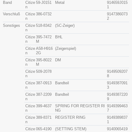
Band
Citize
59-J0151
Metal
914659J015
n
1
Verschluß
Citize
386-0732
9147386073
n
2
Sonstiges
Citize
518-8342
(SC-Zeiger)
n
Citize
395-7472
BHL
n
M
Citize
A58-H916
(Zeigerspiel)
n
2G
Citize
395-8022
DM
n
M
Citize
509-2078
9149509207
n
8
Citize
387-0913
Bandteil
9149387091
n
3
Citize
387-2209
Bandteil
9149387220
n
9
Citize
399-4637
SPRING FOR REGISTER RI
9149399463
n
NG
7
Citize
389-8371
REGISTER RING
9149389837
n
1
Citize
065-4190
(SETTING STEM)
9140065419