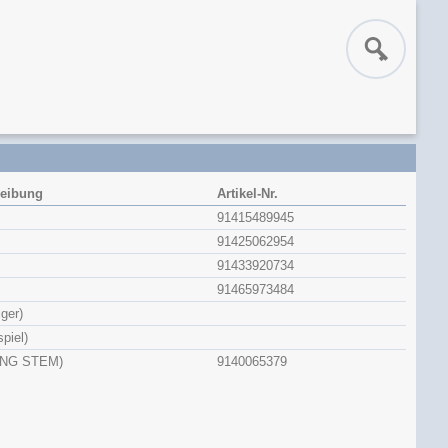
eibung
Artikel-Nr.
91415489945
91425062954
91433920734
91465973484
ger)
spiel)
ING STEM)
9140065379