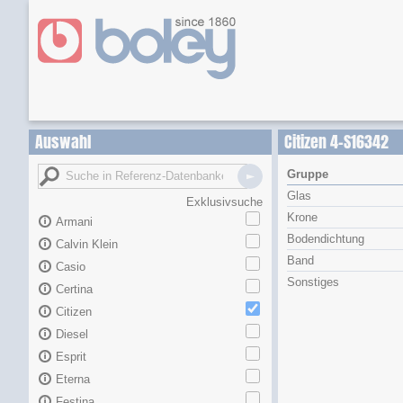
Auswahl
Citizen 4-S16342
Gruppe
Glas
Exklusivsuche
Krone
Armani
Bodendichtung
Calvin Klein
Band
Casio
Sonstiges
Certina
Citizen
Diesel
Esprit
Eterna
Festina