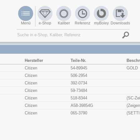
Menü
e-Shop
Kaliber
Referenz
myBoley
Downloads
Hersteller
Teile-Nr.
Beschr
Citizen
54-89945
GOLD
Citizen
506-2954
Citizen
392-0734
Citizen
59-73484
Citizen
518-8344
(SC-Zei
Citizen
A58-39854G
(Zeiger
Citizen
065-3790
(SETT