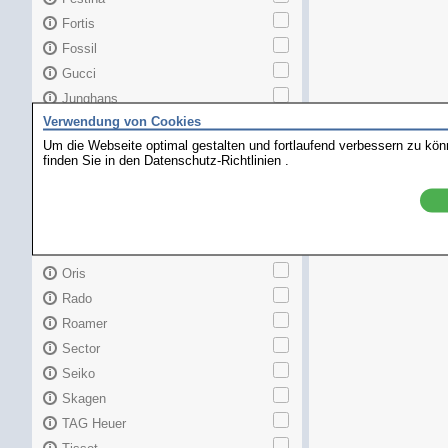
Fortis
Fossil
Gucci
Junghans
Verwendung von Cookies
Longines
Um die Webseite optimal gestalten und fortlaufend verbessern zu kö
Maurice Lacroix
finden Sie in den
Datenschutz-Richtlinien
.
Mido
MKors
Omega
Orient
Oris
Rado
Roamer
Sector
Seiko
Skagen
TAG Heuer