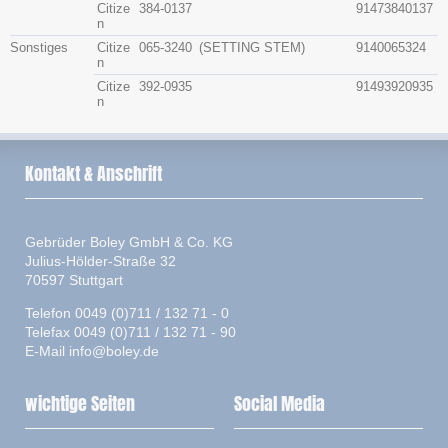
Citize
384-0137
91473840137
n
Sonstiges
Citize
065-3240
(SETTING STEM)
9140065324
n
Citize
392-0935
91493920935
n
Kontakt & Anschrift
Gebrüder Boley GmbH & Co. KG
Julius-Hölder-Straße 32
70597 Stuttgart
Telefon 0049 (0)711 / 132 71 - 0
Telefax 0049 (0)711 / 132 71 - 90
E-Mail
info@boley.de
wichtige Seiten
Social Media