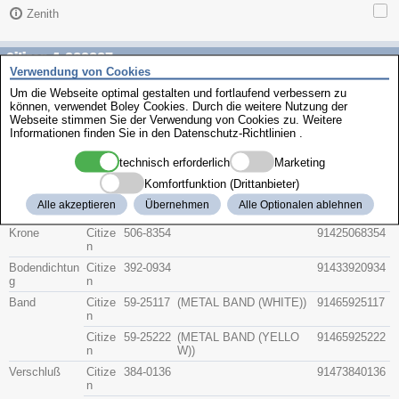
Zenith
Citizen 4-262697
Verwendung von Cookies
Um die Webseite optimal gestalten und fortlaufend verbessern zu
Beschreibung
können, verwendet Boley Cookies. Durch die weitere Nutzung der
Artikel-Nr.
Hersteller
Webseite stimmen Sie der Verwendung von Cookies zu. Weitere
Teile-Nr.
Gruppe
Informationen finden Sie in den
Datenschutz-Richtlinien
.
technisch erforderlich
Marketing
Glas
Citize
54-81153
(SILVER FRAME WITH O
91415481153
n
J
J
Komfortfunktion (Drittanbieter)
Citize
54-81154
(GOLD FRAME WITH OC
91415481154
Alle akzeptieren
Übernehmen
Alle Optionalen ablehnen
n
J
T
J
Krone
Citize
506-8354
91425068354
n
Bodendichtun
Citize
392-0934
91433920934
g
n
Band
Citize
59-25117
(METAL BAND (WHITE))
91465925117
n
Citize
59-25222
(METAL BAND (YELLO
91465925222
n
W))
Verschluß
Citize
384-0136
91473840136
n