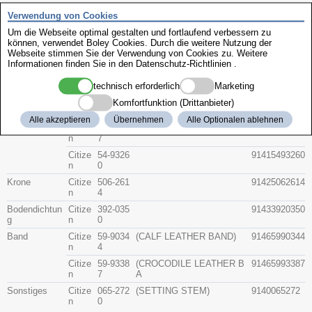
Zenith
Verwendung von Cookies
Um die Webseite optimal gestalten und fortlaufend verbessern zu
können, verwendet Boley Cookies. Durch die weitere Nutzung der
Citizen 4-212738
Webseite stimmen Sie der Verwendung von Cookies zu. Weitere
Informationen finden Sie in den
Datenschutz-Richtlinien
.
Beschreibung
technisch erforderlich
Marketing
Artikel-Nr.
Hersteller
Teile-Nr.
Gruppe
Komfortfunktion (Drittanbieter)
Alle akzeptieren
Übernehmen
Alle Optionalen ablehnen
Glas
Citize
54-8036
91415480367
n
7
Citize
54-9326
91415493260
n
0
Krone
Citize
506-261
91425062614
n
4
Bodendichtun
Citize
392-035
91433920350
g
n
0
Band
Citize
59-9034
(CALF LEATHER BAND)
91465990344
n
4
Citize
59-9338
(CROCODILE LEATHER B
91465993387
n
7
A
Sonstiges
Citize
065-272
(SETTING STEM)
9140065272
n
0