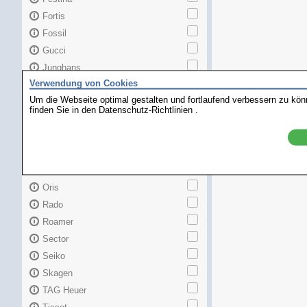
Fortis
Fossil
Gucci
Junghans
Verwendung von Cookies
Longines
Um die Webseite optimal gestalten und fortlaufend verbessern zu kö
Maurice Lacroix
finden Sie in den
Datenschutz-Richtlinien
.
Mido
MKors
Omega
Orient
Oris
Rado
Roamer
Sector
Seiko
Skagen
TAG Heuer