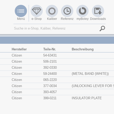
Menü
e-Shop
Kaliber
Referenz
myBoley
Downloads
Hersteller
Teile-Nr.
Beschreibung
Citizen
54-63431
Citizen
506-2101
Citizen
392-0330
Citizen
59-24400
(METAL BAND (WHITE))
Citizen
065-2220
Citizen
377-0034
(UNLOCKING LEVER FOR 
Citizen
393-4057
Citizen
399-0211
INSULATOR PLATE