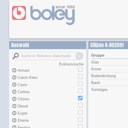
Auswahl
Citizen 4-852591
Gruppe
Glas
Exklusivsuche
Krone
Armani
Bodendichtung
Calvin Klein
Band
Casio
Sonstiges
Certina
Citizen
Diesel
Esprit
Eterna
Festina