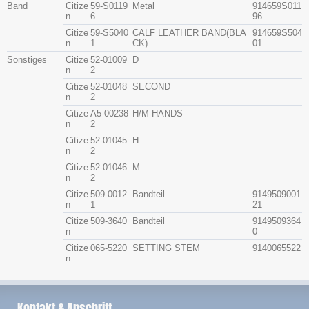
Band
Citize
59-S0119
Metal
914659S011
n
6
96
Citize
59-S5040
CALF LEATHER BAND(BLA
914659S504
n
1
CK)
01
Sonstiges
Citize
52-01009
D
n
2
Citize
52-01048
SECOND
n
2
Citize
A5-00238
H/M HANDS
n
2
Citize
52-01045
H
n
2
Citize
52-01046
M
n
2
Citize
509-0012
Bandteil
9149509001
n
1
21
Citize
509-3640
Bandteil
9149509364
n
0
Citize
065-5220
SETTING STEM
9140065522
n
Kontakt & Anschrift