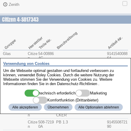
Zenith
Citizen 4-S017343
Beschreibung
Artikel-Nr.
Hersteller
Teile-Nr.
Gruppe
Glas
Citize
54-00886
9141540088
n
4G
64
Verwendung von Cookies
Krone
Citize
506-0054
Krone weiss
9142506005
n
0A
40
Um die Webseite optimal gestalten und fortlaufend verbessern zu
können, verwendet Boley Cookies. Durch die weitere Nutzung der
Bodendichtun
Citize
393-0283
9143393028
Webseite stimmen Sie der Verwendung von Cookies zu. Weitere
g
n
3
Informationen finden Sie in den
Datenschutz-Richtlinien
.
Glasdichtung
Citize
393-2922
9143393292
n
2
technisch erforderlich
Marketing
Lünettendicht
Citize
393-4058
9143393405
Komfortfunktion (Drittanbieter)
ung
n
8
Alle akzeptieren
Übernehmen
Alle Optionalen ablehnen
Drücker
Citize
390-0069
SPALTSCHEIBEN FÜR DRÜ
024726
n
CKER
Citize
508-7219
PB 1.3
9145508721
n
0A
90