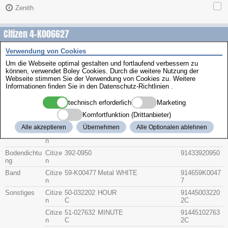
Zenith
Citizen 4-K006627
Verwendung von Cookies
Beschreibung
Um die Webseite optimal gestalten und fortlaufend verbessern zu
Artikel-Nr.
Hersteller
Teile-Nr.
Gruppe
können, verwendet Boley Cookies. Durch die weitere Nutzung der
Webseite stimmen Sie der Verwendung von Cookies zu. Weitere
Informationen finden Sie in den
Datenschutz-Richtlinien
.
Glas
Citize
54-019044
91415401904
n
G
4
technisch erforderlich
Marketing
Krone
Citize
506-A560
9142506A560
Komfortfunktion (Drittanbieter)
n
A
A
Alle akzeptieren
Übernehmen
Alle Optionalen ablehnen
Citize
506-A562
9142506A562
n
Bodendichtu
Citize
392-0950
91433920950
ng
n
Band
Citize
59-K00477
Metal WHITE
914659K0047
n
7
Sonstiges
Citize
50-032202
HOUR
91445003220
n
C
2C
Citize
51-027632
MINUTE
91445102763
n
C
2C