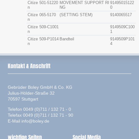
Citize
501-51220
MOVEMENT SUPPORT RI
91495015122
n
NG
0
Citize
065-5170
(SETTING STEM)
9140065517
n
Citize
509-C1001
9149509C100
n
1
Citize
509-P1014
Bandteil
9149509P101
n
4
Kontakt & Anschrift
Gebrüder Boley GmbH & Co. KG
Julius-Hölder-Straße 32
70597 Stuttgart
Telefon 0049 (0)711 / 132 71 - 0
Telefax 0049 (0)711 / 132 71 - 90
E-Mail
info@boley.de
wichtige Seiten
Social Media