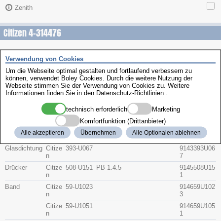
Zenith
Citizen 4-314476
Beschreibung
Verwendung von Cookies
Artikel-Nr.
Hersteller
Teile-Nr.
Gruppe
Um die Webseite optimal gestalten und fortlaufend verbessern zu
können, verwendet Boley Cookies. Durch die weitere Nutzung der
Webseite stimmen Sie der Verwendung von Cookies zu. Weitere
Glas
Citize
54-U0084
914154U008
Informationen finden Sie in den
Datenschutz-Richtlinien
.
n
4
technisch erforderlich
Marketing
Krone
Citize
506-2954
9142506295
n
4
Komfortfunktion (Drittanbieter)
Bodendichtun
Citize
392-0708
9143392070
Alle akzeptieren
Übernehmen
Alle Optionalen ablehnen
g
n
8
Glasdichtung
Citize
393-U067
9143393U06
n
7
Drücker
Citize
508-U151
PB 1.4.5
9145508U15
n
1
Band
Citize
59-U1023
914659U102
n
3
Citize
59-U1051
914659U105
n
1