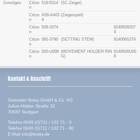
Sonstiges
Citize
518-8314
(SC-Zeiger)
n
Citize
A58-A403
(Zeigerspiel)
n
4
Citize
509-2074
9149509207
n
4
Citize
065-3790
(SETTING STEM)
9140065379
n
Citize
500-U008
(MOVEMENT HOLDER RIN
9149500U00
n
G)
8
Kontakt & Anschrift
Gebrüder Boley GmbH & Co. KG
Julius-Hölder-Straße 32
70597 Stuttgart
Telefon 0049 (0)711 / 132 71 - 0
Telefax 0049 (0)711 / 132 71 - 90
E-Mail
info@boley.de