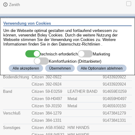
Zenith
Citizen 4-H05569
Verwendung von Cookies
Um die Webseite optimal gestalten und fortlaufend verbessern zu
Beschreibung
können, verwendet Boley Cookies. Durch die weitere Nutzung der
Artikel-Nr.
Hersteller
Webseite stimmen Sie der Verwendung von Cookies zu. Weitere
Teile-Nr.
Gruppe
Informationen finden Sie in den
Datenschutz-Richtlinien
.
technisch erforderlich
Marketing
Glas
Citizen
54-G0095P
BLACK
914154G0095P
Komfortfunktion (Drittanbieter)
Citizen
54-G0266P
BLUE
914154G0266P
Alle akzeptieren
Übernehmen
Alle Optionalen ablehnen
Krone
Citizen
506-X070A
9142506X070A
Bodendichtung
Citizen
392-0922
91433920922
Citizen
392-0924
91433920924
Band
Citizen
59-E0259
LEATHER BAND
914659E0259
Citizen
59-H0497
Metal
914659H0497
Citizen
59-J0150
Metal
914659J0150
Verschluß
Citizen
384-1279
91473841279
Citizen
384-1331
91473841331
Sonstiges
Citizen
A58-X5662
H/M HANDS
Citizen
A58-94532
H/M HANDS