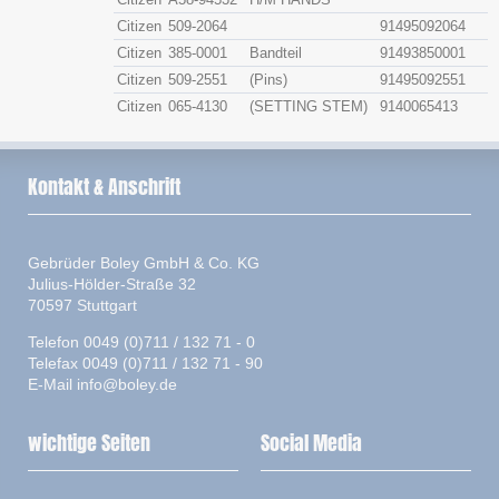
Citizen
509-2064
91495092064
Citizen
385-0001
Bandteil
91493850001
Citizen
509-2551
(Pins)
91495092551
Citizen
065-4130
(SETTING STEM)
9140065413
Kontakt & Anschrift
Gebrüder Boley GmbH & Co. KG
Julius-Hölder-Straße 32
70597 Stuttgart
Telefon 0049 (0)711 / 132 71 - 0
Telefax 0049 (0)711 / 132 71 - 90
E-Mail
info@boley.de
wichtige Seiten
Social Media