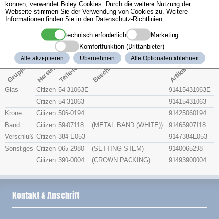
können, verwendet Boley Cookies. Durch die weitere Nutzung der
Zenith
Webseite stimmen Sie der Verwendung von Cookies zu. Weitere
Informationen finden Sie in den
Datenschutz-Richtlinien
.
Citizen 4-151852
technisch erforderlich
Marketing
Komfortfunktion (Drittanbieter)
Beschreibung
Alle akzeptieren
Übernehmen
Alle Optionalen ablehnen
Artikel-Nr.
Hersteller
Teile-Nr.
Gruppe
Glas
Citizen
54-31063E
91415431063E
Citizen
54-31063
91415431063
Krone
Citizen
506-0194
91425060194
Band
Citizen
59-07118
(METAL BAND (WHITE))
91465907118
Verschluß
Citizen
384-E053
9147384E053
Sonstiges
Citizen
065-2980
(SETTING STEM)
9140065298
Citizen
390-0004
(CROWN PACKING)
91493900004
Kontakt & Anschrift