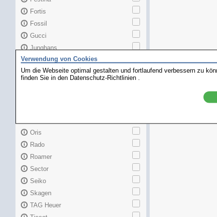
Fortis
Fossil
Gucci
Junghans
Verwendung von Cookies
Longines
Um die Webseite optimal gestalten und fortlaufend verbessern zu kö
Maurice Lacroix
finden Sie in den
Datenschutz-Richtlinien
.
Mido
MKors
Omega
Orient
Oris
Rado
Roamer
Sector
Seiko
Skagen
TAG Heuer