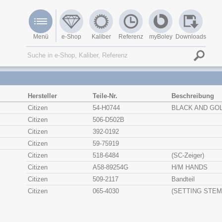
Menü
e-Shop
Kaliber
Referenz
myBoley
Downloads
Hersteller
Teile-Nr.
Beschreibung
Citizen
54-H0744
BLACK AND GOL
Citizen
506-D502B
Citizen
392-0192
Citizen
59-75919
Citizen
518-6484
(SC-Zeiger)
Citizen
A58-89254G
H/M HANDS
Citizen
509-2117
Bandteil
Citizen
065-4030
(SETTING STEM