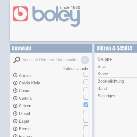
Auswahl
Citizen 4-S45814
Gruppe
Glas
Exklusivsuche
Krone
Armani
Bodendichtung
Calvin Klein
Band
Casio
Sonstiges
Certina
Citizen
Diesel
Esprit
Eterna
Festina