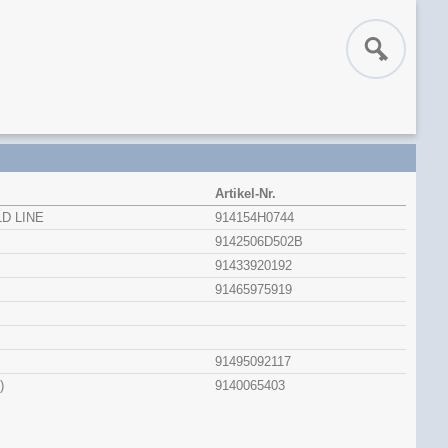
Artikel-Nr.
D LINE
914154H0744
9142506D502B
91433920192
91465975919
91495092117
)
9140065403