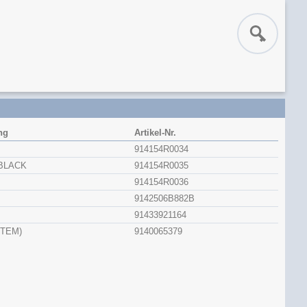
ng
Artikel-Nr.
914154R0034
BLACK
914154R0035
914154R0036
9142506B882B
91433921164
STEM)
9140065379