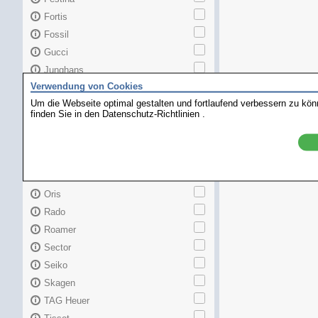
Fortis
Fossil
Gucci
Junghans
Verwendung von Cookies
Longines
Um die Webseite optimal gestalten und fortlaufend verbessern zu kö
Maurice Lacroix
finden Sie in den
Datenschutz-Richtlinien
.
Mido
MKors
Omega
Orient
Oris
Rado
Roamer
Sector
Seiko
Skagen
TAG Heuer