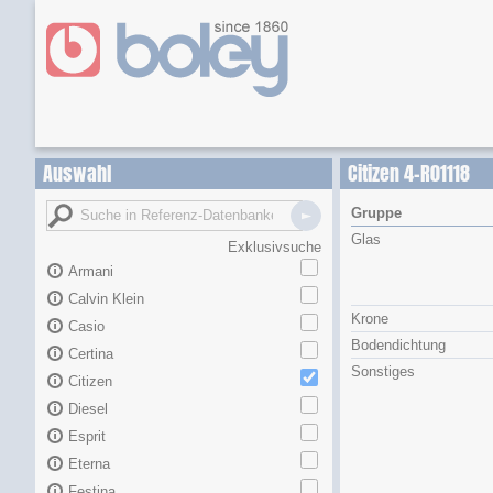
Auswahl
Citizen 4-R01118
Gruppe
Glas
Exklusivsuche
Armani
Calvin Klein
Krone
Casio
Bodendichtung
Certina
Sonstiges
Citizen
Diesel
Esprit
Eterna
Festina