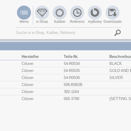
Menü
e-Shop
Kaliber
Referenz
myBoley
Downloads
Hersteller
Teile-Nr.
Beschreibu
Citizen
54-R0034
BLACK
Citizen
54-R0035
GOLD AND 
Citizen
54-R0036
SILVER
Citizen
506-B882B
Citizen
392-1164
Citizen
065-3790
(SETTING 