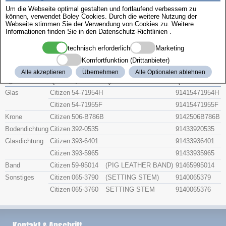
Zenith
Um die Webseite optimal gestalten und fortlaufend verbessern zu
können, verwendet Boley Cookies. Durch die weitere Nutzung der
Webseite stimmen Sie der Verwendung von Cookies zu. Weitere
Citizen 4-406621
Informationen finden Sie in den
Datenschutz-Richtlinien
.
technisch erforderlich
Marketing
Beschreibung
Komfortfunktion (Drittanbieter)
Artikel-Nr.
Hersteller
Teile-Nr.
Gruppe
Alle akzeptieren
Übernehmen
Alle Optionalen ablehnen
Glas
Citizen
54-71954H
91415471954H
Citizen
54-71955F
91415471955F
Krone
Citizen
506-B786B
9142506B786B
Bodendichtung
Citizen
392-0535
91433920535
Glasdichtung
Citizen
393-6401
91433936401
Citizen
393-5965
91433935965
Band
Citizen
59-95014
(PIG LEATHER BAND)
91465995014
Sonstiges
Citizen
065-3790
(SETTING STEM)
9140065379
Citizen
065-3760
SETTING STEM
9140065376