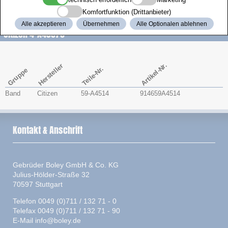
Zenith
Komfortfunktion (Drittanbieter)
Alle akzeptieren
Übernehmen
Alle Optionalen ablehnen
Citizen 4-A43876
Artikel-Nr.
Hersteller
Teile-Nr.
Gruppe
Band
Citizen
59-A4514
914659A4514
Kontakt & Anschrift
Gebrüder Boley GmbH & Co. KG
Julius-Hölder-Straße 32
70597 Stuttgart
Telefon 0049 (0)711 / 132 71 - 0
Telefax 0049 (0)711 / 132 71 - 90
E-Mail
info@boley.de