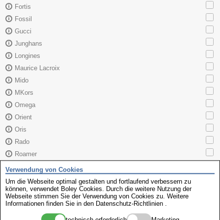
Fortis
Fossil
Gucci
Junghans
Longines
Maurice Lacroix
Mido
MKors
Omega
Orient
Oris
Rado
Roamer
Sector
Verwendung von Cookies
Seiko
Um die Webseite optimal gestalten und fortlaufend verbessern zu
können, verwendet Boley Cookies. Durch die weitere Nutzung der
Skagen
Webseite stimmen Sie der Verwendung von Cookies zu. Weitere
TAG Heuer
Informationen finden Sie in den
Datenschutz-Richtlinien
.
Tissot
technisch erforderlich
Marketing