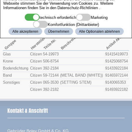
Webseite stimmen Sie der Verwendung von Cookies zu. Weitere
Zenith
Informationen finden Sie in den
Datenschutz-Richtlinien
.
technisch erforderlich
Marketing
Citizen 4-S00381
Komfortfunktion (Drittanbieter)
Alle akzeptieren
Übernehmen
Alle Optionalen ablehnen
Beschreibung
Artikel-Nr.
Hersteller
Teile-Nr.
Gruppe
Glas
Citizen
54-19973
91415419973
Krone
Citizen
506-8754
91425068754
Bodendichtung
Citizen
392-2184
91433922184
Band
Citizen
59-72144
(METAL BAND (WHITE))
91465972144
Sonstiges
Citizen
065-3530
(SETTING STEM)
9140065353
Citizen
392-2182
91493922182
Kontakt & Anschrift
Gebrüder Boley GmbH & Co. KG