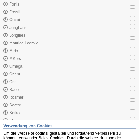
Fortis
Fossil
Gucci
Junghans
Longines
Maurice Lacroix
Mido
MKors
Omega
Orient
Oris
Rado
Roamer
Sector
Seiko
Skagen
Verwendung von Cookies
TAG Heuer
Um die Webseite optimal gestalten und fortlaufend verbessern zu
Tissot
können, verwendet Boley Cookies. Durch die weitere Nutzung der