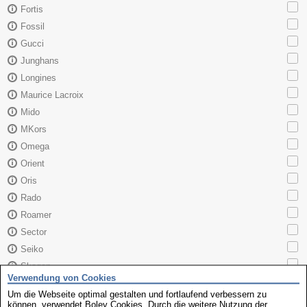
Fortis
Fossil
Gucci
Junghans
Longines
Maurice Lacroix
Mido
MKors
Omega
Orient
Oris
Rado
Roamer
Sector
Seiko
Skagen
Verwendung von Cookies
TAG Heuer
Um die Webseite optimal gestalten und fortlaufend verbessern zu
Tissot
können, verwendet Boley Cookies. Durch die weitere Nutzung der