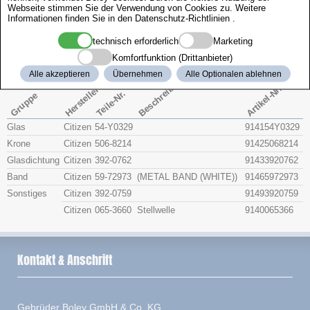
Webseite stimmen Sie der Verwendung von Cookies zu. Weitere
Zenith
Informationen finden Sie in den
Datenschutz-Richtlinien
.
technisch erforderlich
Marketing
Citizen 4-S09753
Komfortfunktion (Drittanbieter)
Alle akzeptieren
Übernehmen
Alle Optionalen ablehnen
Beschreibung
Artikel-Nr.
Hersteller
Teile-Nr.
Gruppe
Glas
Citizen
54-Y0329
914154Y0329
Krone
Citizen
506-8214
91425068214
Glasdichtung
Citizen
392-0762
91433920762
Band
Citizen
59-72973
(METAL BAND (WHITE))
91465972973
Sonstiges
Citizen
392-0759
91493920759
Citizen
065-3660
Stellwelle
9140065366
Kontakt & Anschrift
Gebrüder Boley GmbH & Co. KG