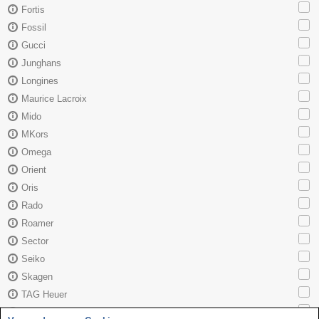
Fortis
Fossil
Gucci
Junghans
Longines
Maurice Lacroix
Mido
MKors
Omega
Orient
Oris
Rado
Roamer
Sector
Seiko
Skagen
TAG Heuer
Tissot