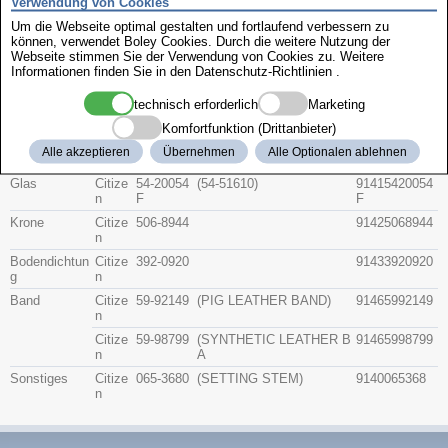
Verwendung von Cookies
Zenith
Um die Webseite optimal gestalten und fortlaufend verbessern zu
können, verwendet Boley Cookies. Durch die weitere Nutzung der
Webseite stimmen Sie der Verwendung von Cookies zu. Weitere
Citizen 4-399722
Informationen finden Sie in den
Datenschutz-Richtlinien
.
technisch erforderlich
Marketing
Beschreibung
Komfortfunktion (Drittanbieter)
Artikel-Nr.
Hersteller
Teile-Nr.
Gruppe
Alle akzeptieren
Übernehmen
Alle Optionalen ablehnen
Glas
Citize
54-20054
(54-51610)
91415420054
n
F
F
Krone
Citize
506-8944
91425068944
n
Bodendichtun
Citize
392-0920
91433920920
g
n
Band
Citize
59-92149
(PIG LEATHER BAND)
91465992149
n
Citize
59-98799
(SYNTHETIC LEATHER B
91465998799
n
A
Sonstiges
Citize
065-3680
(SETTING STEM)
9140065368
n