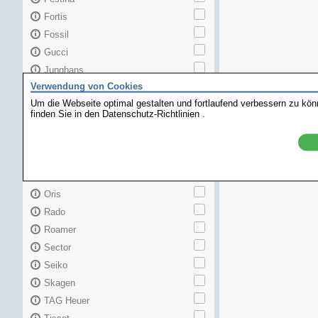
Fortis
Fossil
Gucci
Junghans
Verwendung von Cookies
Longines
Um die Webseite optimal gestalten und fortlaufend verbessern zu kö
Maurice Lacroix
finden Sie in den
Datenschutz-Richtlinien
.
Mido
MKors
Omega
Orient
Oris
Rado
Roamer
Sector
Seiko
Skagen
TAG Heuer