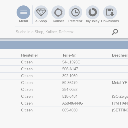
Menü
e-Shop
Kaliber
Referenz
myBoley
Downloads
Hersteller
Teile-Nr.
Beschre
Citizen
54-L1595G
Citizen
506-A147
Citizen
392-1069
Citizen
59-36479
Metal Y
Citizen
384-0052
Citizen
518-6484
(SC-Zeige
Citizen
A58-86444G
H/M HA
Citizen
065-4030
(SETTIN