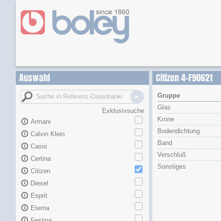
Auswahl
Citizen 4-F90621
Gruppe
Glas
Exklusivsuche
Krone
Armani
Bodendichtung
Calvin Klein
Band
Casio
Verschluß
Certina
Sonstiges
Citizen
Diesel
Esprit
Eterna
Festina