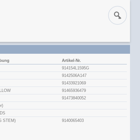
ibung
Artikel-Nr.
914154L1595G
9142506A147
91433921069
ELLOW
91465936479
91473840052
r)
NDS
G STEM)
9140065403