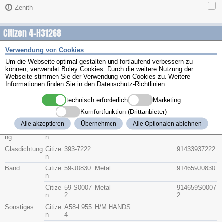
Zenith
Citizen 4-H31268
Verwendung von Cookies
Beschreibung
Um die Webseite optimal gestalten und fortlaufend verbessern zu
Artikel-Nr.
Hersteller
Teile-Nr.
Gruppe
können, verwendet Boley Cookies. Durch die weitere Nutzung der
Webseite stimmen Sie der Verwendung von Cookies zu. Weitere
Informationen finden Sie in den
Datenschutz-Richtlinien
.
Glas
Citize
54-73773
91415473773
n
G
G
technisch erforderlich
Marketing
Krone
Citize
506-B138
9142506B138
Komfortfunktion (Drittanbieter)
n
Q
Q
Alle akzeptieren
Übernehmen
Alle Optionalen ablehnen
Bodendichtu
Citize
392-0497
91433920497
ng
n
Glasdichtung
Citize
393-7222
91433937222
n
Band
Citize
59-J0830
Metal
914659J0830
n
Citize
59-S0007
Metal
914659S0007
n
2
2
Sonstiges
Citize
A58-L955
H/M HANDS
n
4