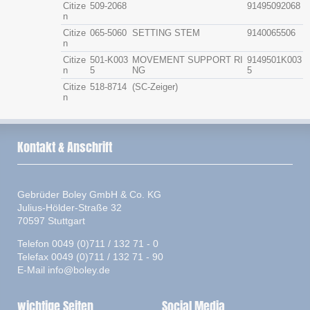
Citize
509-2068
91495092068
n
Citize
065-5060
SETTING STEM
9140065506
n
Citize
501-K003
MOVEMENT SUPPORT RI
9149501K003
n
5
NG
5
Citize
518-8714
(SC-Zeiger)
n
Kontakt & Anschrift
Gebrüder Boley GmbH & Co. KG
Julius-Hölder-Straße 32
70597 Stuttgart
Telefon 0049 (0)711 / 132 71 - 0
Telefax 0049 (0)711 / 132 71 - 90
E-Mail
info@boley.de
wichtige Seiten
Social Media