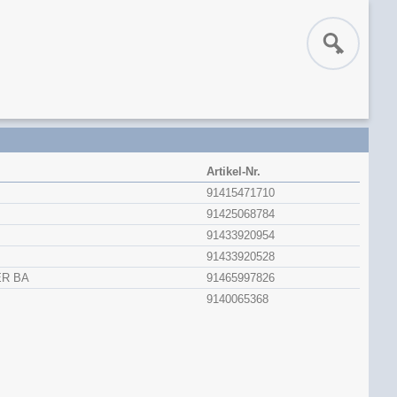
Artikel-Nr.
91415471710
91425068784
91433920954
91433920528
ER BA
91465997826
9140065368