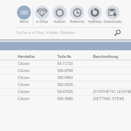
Menü
e-Shop
Kaliber
Referenz
myBoley
Downloads
Hersteller
Teile-Nr.
Beschreibung
Citizen
54-71710
Citizen
506-8784
Citizen
392-0954
Citizen
392-0528
Citizen
59-97826
(SYNTHETIC LEATH
Citizen
065-3680
(SETTING STEM)