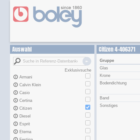
Auswahl
Citizen 4-406371
Gruppe
Glas
Exklusivsuche
Krone
Armani
Bodendichtung
Calvin Klein
Casio
Band
Certina
Sonstiges
Citizen
Diesel
Esprit
Eterna
Festina