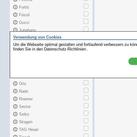
Fortis
Fossil
Gucci
Junghans
Verwendung von Cookies
Longines
Um die Webseite optimal gestalten und fortlaufend verbessern zu kö
Maurice Lacroix
finden Sie in den
Datenschutz-Richtlinien
.
Mido
MKors
Omega
Orient
Oris
Rado
Roamer
Sector
Seiko
Skagen
TAG Heuer