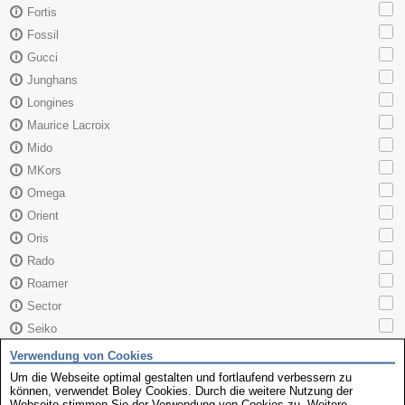
Fortis
Fossil
Gucci
Junghans
Longines
Maurice Lacroix
Mido
MKors
Omega
Orient
Oris
Rado
Roamer
Sector
Seiko
Skagen
Verwendung von Cookies
TAG Heuer
Um die Webseite optimal gestalten und fortlaufend verbessern zu
können, verwendet Boley Cookies. Durch die weitere Nutzung der
Tissot
Webseite stimmen Sie der Verwendung von Cookies zu. Weitere