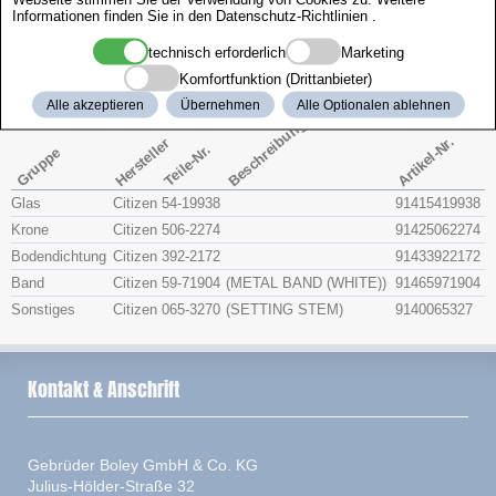
Informationen finden Sie in den
Datenschutz-Richtlinien
.
Zenith
technisch erforderlich
Marketing
Citizen 4-898818
Komfortfunktion (Drittanbieter)
Alle akzeptieren
Übernehmen
Alle Optionalen ablehnen
Beschreibung
Artikel-Nr.
Hersteller
Teile-Nr.
Gruppe
Glas
Citizen
54-19938
91415419938
Krone
Citizen
506-2274
91425062274
Bodendichtung
Citizen
392-2172
91433922172
Band
Citizen
59-71904
(METAL BAND (WHITE))
91465971904
Sonstiges
Citizen
065-3270
(SETTING STEM)
9140065327
Kontakt & Anschrift
Gebrüder Boley GmbH & Co. KG
Julius-Hölder-Straße 32