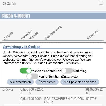
Zenith
Citizen 4-S009111
Beschreibung
Artikel-Nr.
Hersteller
Teile-Nr.
Gruppe
Glas
Citize
54-00505S
SAPPHIRE
9141540050
Verwendung von Cookies
n
A
5S
Um die Webseite optimal gestalten und fortlaufend verbessern zu
Krone
Citize
065-4440
(SETTING STEM)
9140065444
können, verwendet Boley Cookies. Durch die weitere Nutzung der
n
Webseite stimmen Sie der Verwendung von Cookies zu. Weitere
Citize
506-00540
Krone weiss
9142506005
Informationen finden Sie in den
Datenschutz-Richtlinien
.
n
A
40
technisch erforderlich
Marketing
Bodendichtu
Citize
393-0404
9143393040
ng
n
4
Komfortfunktion (Drittanbieter)
Glasdichtun
Citize
393-2967
CASE BACK GLASS
9143393296
Alle akzeptieren
Übernehmen
Alle Optionalen ablehnen
g
n
7
Drücker
Citize
508-71260
9145508712
n
A
60
Citize
390-0069
SPALTSCHEIBEN FÜR DRÜ
024726
n
CKER