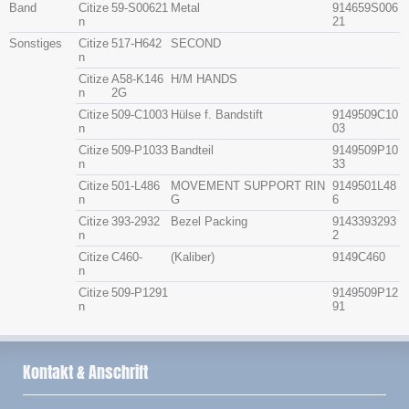
Band
Citize
59-S00621
Metal
914659S006
n
21
Sonstiges
Citize
517-H642
SECOND
n
Citize
A58-K146
H/M HANDS
n
2G
Citize
509-C1003
Hülse f. Bandstift
9149509C10
n
03
Citize
509-P1033
Bandteil
9149509P10
n
33
Citize
501-L486
MOVEMENT SUPPORT RIN
9149501L48
n
G
6
Citize
393-2932
Bezel Packing
9143393293
n
2
Citize
C460-
(Kaliber)
9149C460
n
Citize
509-P1291
9149509P12
n
91
Kontakt & Anschrift