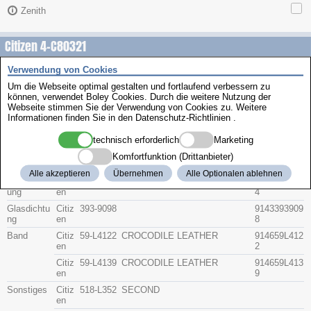
Zenith
Citizen 4-C80321
Verwendung von Cookies
Beschreibung
Um die Webseite optimal gestalten und fortlaufend verbessern zu
Artikel-Nr.
Hersteller
Teile-Nr.
Gruppe
können, verwendet Boley Cookies. Durch die weitere Nutzung der
Webseite stimmen Sie der Verwendung von Cookies zu. Weitere
Informationen finden Sie in den
Datenschutz-Richtlinien
.
Glas
Citiz
54-83397
NO REFLECTING COATED(SA
9141548339
en
J
PPHIRE)
7J
technisch erforderlich
Marketing
Krone
Citiz
506-V101
9142506V1
Komfortfunktion (Drittanbieter)
en
R
01R
Alle akzeptieren
Übernehmen
Alle Optionalen ablehnen
Bodendicht
Citiz
392-1164
9143392116
ung
en
4
Glasdichtu
Citiz
393-9098
9143393909
ng
en
8
Band
Citiz
59-L4122
CROCODILE LEATHER
914659L412
en
2
Citiz
59-L4139
CROCODILE LEATHER
914659L413
en
9
Sonstiges
Citiz
518-L352
SECOND
en