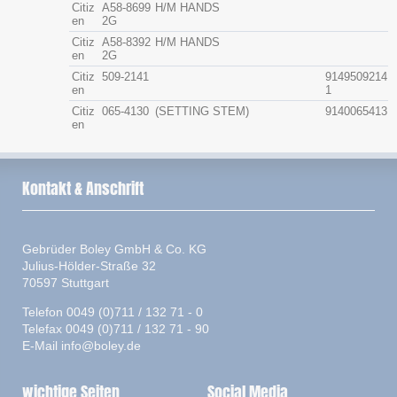
Citiz
A58-8699
H/M HANDS
en
2G
Citiz
A58-8392
H/M HANDS
en
2G
Citiz
509-2141
9149509214
en
1
Citiz
065-4130
(SETTING STEM)
9140065413
en
Kontakt & Anschrift
Gebrüder Boley GmbH & Co. KG
Julius-Hölder-Straße 32
70597 Stuttgart
Telefon 0049 (0)711 / 132 71 - 0
Telefax 0049 (0)711 / 132 71 - 90
E-Mail
info@boley.de
wichtige Seiten
Social Media