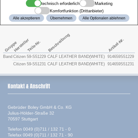
technisch erforderlich
Marketing
Zenith
Komfortfunktion (Drittanbieter)
Alle akzeptieren
Übernehmen
Alle Optionalen ablehnen
Citizen 4-S041937
Beschreibung
Artikel-Nr.
Hersteller
Teile-Nr.
Gruppe
Band
Citizen
59-S51229
CALF LEATHER BAND(WHITE)
914659S51229
Citizen
59-S51231
CALF LEATHER BAND(WHITE)
914659S51231
Kontakt & Anschrift
Gebrüder Boley GmbH & Co. KG
Julius-Hölder-Straße 32
70597 Stuttgart
Telefon 0049 (0)711 / 132 71 - 0
Telefax 0049 (0)711 / 132 71 - 90