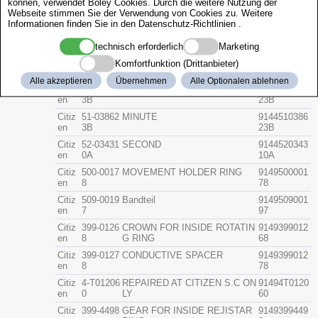
können, verwendet Boley Cookies. Durch die weitere Nutzung der
Band
Citiz
59-T0058
Metal GRAY
914659T005
Webseite stimmen Sie der Verwendung von Cookies zu. Weitere
en
7
87
Informationen finden Sie in den
Datenschutz-Richtlinien
.
Verschluß
Citiz
386-1643
A
9147386164
en
3
technisch erforderlich
Marketing
Sonstiges
Citiz
50-03820
HOUR
9144500382
Komfortfunktion (Drittanbieter)
en
3B
03B
Alle akzeptieren
Übernehmen
Alle Optionalen ablehnen
Citiz
50-03822
A
9144500382
en
3B
23B
Citiz
51-03862
MINUTE
9144510386
en
3B
23B
Citiz
52-03431
SECOND
9144520343
en
0A
10A
Citiz
500-0017
MOVEMENT HOLDER RING
9149500001
en
8
78
Citiz
509-0019
Bandteil
9149509001
en
7
97
Citiz
399-0126
CROWN FOR INSIDE ROTATIN
9149399012
en
8
G RING
68
Citiz
399-0127
CONDUCTIVE SPACER
9149399012
en
8
78
Citiz
4-T01206
REPAIRED AT CITIZEN S.C ON
91494T0120
en
0
LY
60
Citiz
399-4498
GEAR FOR INSIDE REJISTAR
9149399449