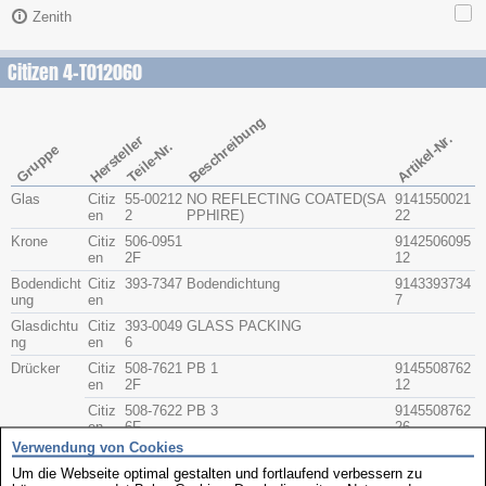
Zenith
Citizen 4-T012060
Beschreibung
Artikel-Nr.
Hersteller
Teile-Nr.
Gruppe
Glas
Citiz
55-00212
NO REFLECTING COATED(SA
9141550021
en
2
PPHIRE)
22
Krone
Citiz
506-0951
9142506095
en
2F
12
Bodendicht
Citiz
393-7347
Bodendichtung
9143393734
ung
en
7
Glasdichtu
Citiz
393-0049
GLASS PACKING
ng
en
6
Drücker
Citiz
508-7621
PB 1
9145508762
en
2F
12
Citiz
508-7622
PB 3
9145508762
en
6F
26
Verwendung von Cookies
Citiz
390-0069
SPALTSCHEIBEN FÜR DRÜCK
024726
en
ER
Um die Webseite optimal gestalten und fortlaufend verbessern zu