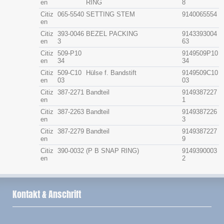
en
RING
8
Citiz
065-5540
SETTING STEM
9140065554
en
Citiz
393-0046
BEZEL PACKING
9143393004
en
3
63
Citiz
509-P10
9149509P10
en
34
34
Citiz
509-C10
Hülse f. Bandstift
9149509C10
en
03
03
Citiz
387-2271
Bandteil
9149387227
en
1
Citiz
387-2263
Bandteil
9149387226
en
3
Citiz
387-2279
Bandteil
9149387227
en
9
Citiz
390-0032
(P B SNAP RING)
9149390003
en
2
Kontakt & Anschrift