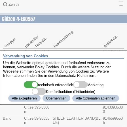
Zenith
Citizen 4-E60957
Beschreibung
Artikel-Nr.
Hersteller
Teile-Nr.
Gruppe
Glas
Citize
54-L1245
914154L124
Verwendung von Cookies
n
G
5G
Um die Webseite optimal gestalten und fortlaufend verbessern zu
Krone
Citize
506-A566
9142506A56
können, verwendet Boley Cookies. Durch die weitere Nutzung der
n
B
6B
Webseite stimmen Sie der Verwendung von Cookies zu. Weitere
Citize
506-A567
9142506A56
Informationen finden Sie in den
Datenschutz-Richtlinien
.
n
7
technisch erforderlich
Marketing
Bodendichtu
Citize
392-1181
9143392118
ng
n
1
Komfortfunktion (Drittanbieter)
Glasdichtun
Citize
393-5353
9143393535
Alle akzeptieren
Übernehmen
Alle Optionalen ablehnen
g
n
3
Citize
393-5380
9143393538
n
0
Band
Citize
59-95535
SHEEP LEATHER BAND(BL
9146599553
n
UE)
5