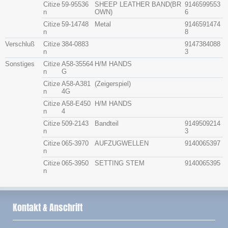
Citize
59-95536
SHEEP LEATHER BAND(BR
9146599553
n
OWN)
6
Citize
59-14748
Metal
9146591474
n
8
Verschluß
Citize
384-0883
9147384088
n
3
Sonstiges
Citize
A58-35564
H/M HANDS
n
G
Citize
A58-A381
(Zeigerspiel)
n
4G
Citize
A58-E450
H/M HANDS
n
4
Citize
509-2143
Bandteil
9149509214
n
3
Citize
065-3970
AUFZUGWELLEN
9140065397
n
Citize
065-3950
SETTING STEM
9140065395
n
Kontakt & Anschrift