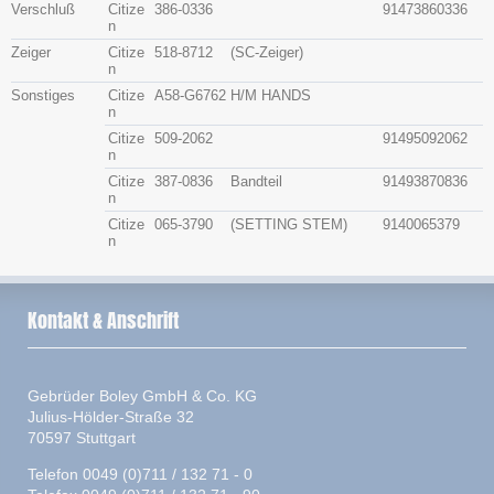
Verschluß
Citize
386-0336
91473860336
n
Zeiger
Citize
518-8712
(SC-Zeiger)
n
Sonstiges
Citize
A58-G6762
H/M HANDS
n
Citize
509-2062
91495092062
n
Citize
387-0836
Bandteil
91493870836
n
Citize
065-3790
(SETTING STEM)
9140065379
n
Kontakt & Anschrift
Gebrüder Boley GmbH & Co. KG
Julius-Hölder-Straße 32
70597 Stuttgart
Telefon 0049 (0)711 / 132 71 - 0