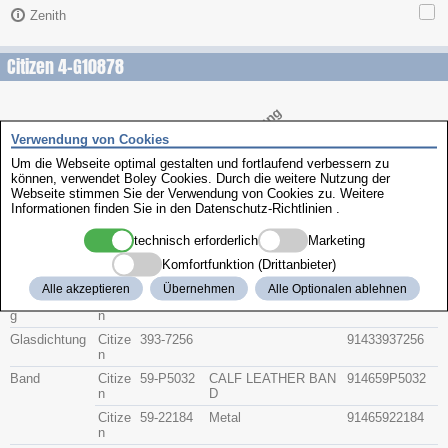
Zenith
Citizen 4-G10878
Beschreibung
Artikel-Nr.
Hersteller
Teile-Nr.
Gruppe
Verwendung von Cookies
Um die Webseite optimal gestalten und fortlaufend verbessern zu
können, verwendet Boley Cookies. Durch die weitere Nutzung der
Glas
Citize
54-90835G
91415490835G
Webseite stimmen Sie der Verwendung von Cookies zu. Weitere
n
Informationen finden Sie in den
Datenschutz-Richtlinien
.
Citize
54-90835D
91415490835D
n
technisch erforderlich
Marketing
Krone
Citize
506-W970
WHIHE
9142506W970A
Komfortfunktion (Drittanbieter)
n
A
Alle akzeptieren
Übernehmen
Alle Optionalen ablehnen
Bodendichtun
Citize
392-1191
Dichtung, Boden
91433921191
g
n
Glasdichtung
Citize
393-7256
91433937256
n
Band
Citize
59-P5032
CALF LEATHER BAN
914659P5032
n
D
Citize
59-22184
Metal
91465922184
n