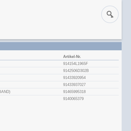
Artikel-Nr.
914154L1965F
9142506D302B
91433920954
91433937027
BAND)
91465995318
9140065379