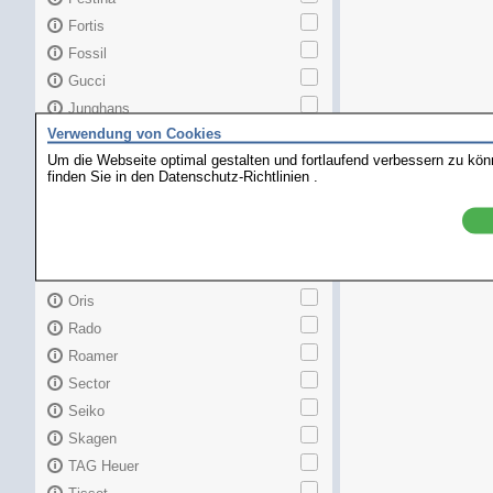
Fortis
Fossil
Gucci
Junghans
Verwendung von Cookies
Longines
Um die Webseite optimal gestalten und fortlaufend verbessern zu kö
Maurice Lacroix
finden Sie in den
Datenschutz-Richtlinien
.
Mido
MKors
Omega
Orient
Oris
Rado
Roamer
Sector
Seiko
Skagen
TAG Heuer