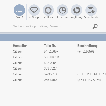
Menü
e-Shop
Kaliber
Referenz
myBoley
Downloads
Hersteller
Teile-Nr.
Beschreibung
Citizen
54-L1965F
(54-L1965R)
Citizen
506-D302B
Citizen
392-0954
Citizen
393-7027
Citizen
59-95318
(SHEEP LEATHER 
Citizen
065-3790
(SETTING STEM)