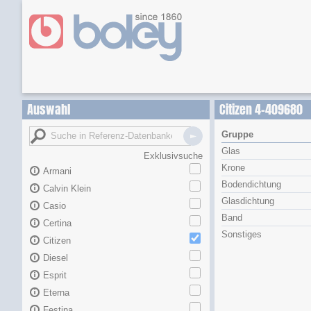
Auswahl
Citizen 4-409680
Gruppe
Glas
Exklusivsuche
Krone
Armani
Bodendichtung
Calvin Klein
Glasdichtung
Casio
Band
Certina
Sonstiges
Citizen
Diesel
Esprit
Eterna
Festina