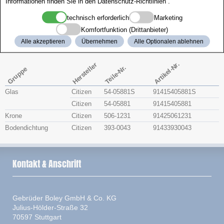
Informationen finden Sie in den
Datenschutz-Richtlinien
.
Zenith
technisch erforderlich
Marketing
Komfortfunktion (Drittanbieter)
Citizen 4-166043
Alle akzeptieren
Übernehmen
Alle Optionalen ablehnen
Artikel-Nr.
Hersteller
Teile-Nr.
Gruppe
Glas
Citizen
54-05881S
91415405881S
Citizen
54-05881
91415405881
Krone
Citizen
506-1231
91425061231
Bodendichtung
Citizen
393-0043
91433930043
Kontakt & Anschrift
Gebrüder Boley GmbH & Co. KG
Julius-Hölder-Straße 32
70597 Stuttgart