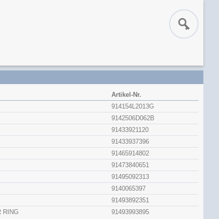
Artikel-Nr.
914154L2013G
9142506D062B
91433921120
91433937396
91465914802
91473840651
91495092313
9140065397
91493892351
 RING
91493993895