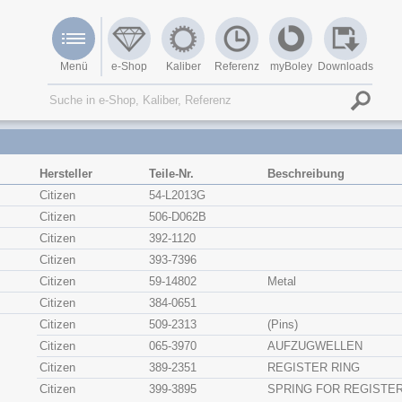
Menü
e-Shop
Kaliber
Referenz
myBoley
Downloads
Hersteller
Teile-Nr.
Beschreibung
Citizen
54-L2013G
Citizen
506-D062B
Citizen
392-1120
Citizen
393-7396
Citizen
59-14802
Metal
Citizen
384-0651
Citizen
509-2313
(Pins)
Citizen
065-3970
AUFZUGWELLEN
Citizen
389-2351
REGISTER RING
Citizen
399-3895
SPRING FOR REGISTER