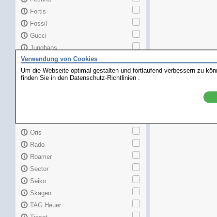
Fortis
Fossil
Gucci
Junghans
Verwendung von Cookies
Longines
Um die Webseite optimal gestalten und fortlaufend verbessern zu kö
Maurice Lacroix
finden Sie in den
Datenschutz-Richtlinien
.
Mido
MKors
Omega
Orient
Oris
Rado
Roamer
Sector
Seiko
Skagen
TAG Heuer