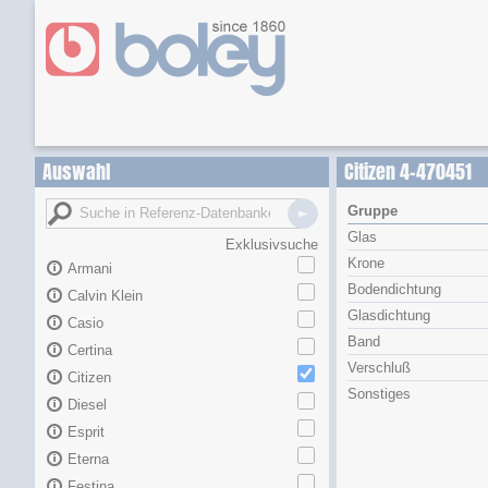
Auswahl
Citizen 4-470451
Gruppe
Glas
Exklusivsuche
Krone
Armani
Bodendichtung
Calvin Klein
Glasdichtung
Casio
Band
Certina
Verschluß
Citizen
Sonstiges
Diesel
Esprit
Eterna
Festina