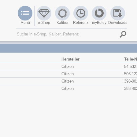
Menü
e-Shop
Kaliber
Referenz
myBoley
Downloads
Hersteller
Teile-N
Citizen
54-532
Citizen
506-12
Citizen
393-00
Citizen
393-40