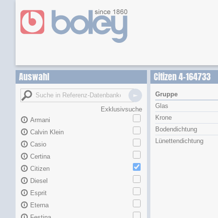
Auswahl
Citizen 4-164733
Gruppe
Glas
Exklusivsuche
Krone
Armani
Bodendichtung
Calvin Klein
Lünettendichtung
Casio
Certina
Citizen
Diesel
Esprit
Eterna
Festina