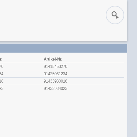
r.
Artikel-Nr.
70
91415453270
34
91425061234
18
91433930018
23
91433934023