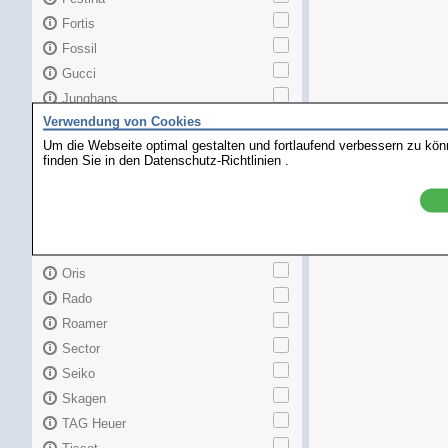
Fortis
Fossil
Gucci
Junghans
Verwendung von Cookies
Longines
Um die Webseite optimal gestalten und fortlaufend verbessern zu kö
Maurice Lacroix
finden Sie in den
Datenschutz-Richtlinien
.
Mido
MKors
Omega
Orient
Oris
Rado
Roamer
Sector
Seiko
Skagen
TAG Heuer