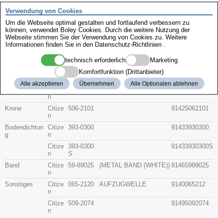
Zenith
Verwendung von Cookies
Um die Webseite optimal gestalten und fortlaufend verbessern zu
können, verwendet Boley Cookies. Durch die weitere Nutzung der
Citizen 4-280652
Webseite stimmen Sie der Verwendung von Cookies zu. Weitere
Informationen finden Sie in den
Datenschutz-Richtlinien
.
Beschreibung
technisch erforderlich
Marketing
Artikel-Nr.
Hersteller
Teile-Nr.
Gruppe
Komfortfunktion (Drittanbieter)
Alle akzeptieren
Übernehmen
Alle Optionalen ablehnen
Glas
Citize
54-03961
Glas
XAC311585
n
Krone
Citize
506-2101
91425062101
n
Bodendichtun
Citize
393-0300
91433930300
g
n
Citize
393-0300
91433930300S
n
S
Band
Citize
59-89025
(METAL BAND (WHITE))
91465989025
n
Sonstiges
Citize
065-2120
AUFZUGWELLE
9140065212
n
Citize
509-2074
91495092074
n