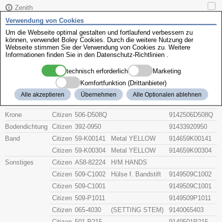
Zenith
Verwendung von Cookies
Citizen 4-K001749
Um die Webseite optimal gestalten und fortlaufend verbessern zu
können, verwendet Boley Cookies. Durch die weitere Nutzung der
Webseite stimmen Sie der Verwendung von Cookies zu. Weitere
Informationen finden Sie in den
Datenschutz-Richtlinien
.
Beschreibung
Artikel-Nr.
Hersteller
Teile-Nr.
Gruppe
technisch erforderlich
Marketing
Komfortfunktion (Drittanbieter)
Glas
Citizen
54-71400
91415471400
Alle akzeptieren
Übernehmen
Alle Optionalen ablehnen
Citizen
54-71405G
91415471405G
Krone
Citizen
506-D508Q
9142506D508Q
Bodendichtung
Citizen
392-0950
91433920950
Band
Citizen
59-K00141
Metal YELLOW
914659K00141
Citizen
59-K00304
Metal YELLOW
914659K00304
Sonstiges
Citizen
A58-82224
H/M HANDS
Citizen
509-C1002
Hülse f. Bandstift
9149509C1002
Citizen
509-C1001
9149509C1001
Citizen
509-P1011
9149509P1011
Citizen
065-4030
(SETTING STEM)
9140065403
Citizen
501-P215
9149501P215