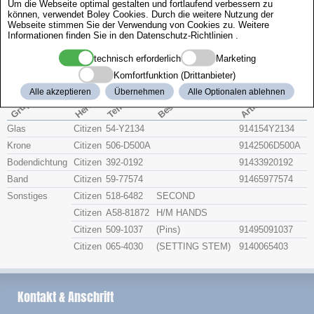
Um die Webseite optimal gestalten und fortlaufend verbessern zu
Zenith
können, verwendet Boley Cookies. Durch die weitere Nutzung der
Webseite stimmen Sie der Verwendung von Cookies zu. Weitere
Informationen finden Sie in den
Datenschutz-Richtlinien
.
Citizen 4-S73460
technisch erforderlich
Marketing
Komfortfunktion (Drittanbieter)
Beschreibung
Artikel-Nr.
Hersteller
Alle akzeptieren
Übernehmen
Alle Optionalen ablehnen
Teile-Nr.
Gruppe
Glas
Citizen
54-Y2134
914154Y2134
Krone
Citizen
506-D500A
9142506D500A
Bodendichtung
Citizen
392-0192
91433920192
Band
Citizen
59-77574
91465977574
Sonstiges
Citizen
518-6482
SECOND
Citizen
A58-81872
H/M HANDS
Citizen
509-1037
(Pins)
91495091037
Citizen
065-4030
(SETTING STEM)
9140065403
Kontakt & Anschrift