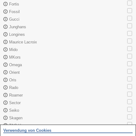
Fortis
Fossil
Gucci
Junghans
Longines
Maurice Lacroix
Mido
MKors
Omega
Orient
Oris
Rado
Roamer
Sector
Seiko
Skagen
TAG Heuer
Verwendung von Cookies
Tissot