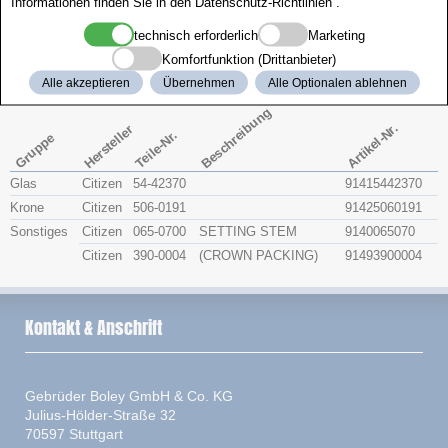
Informationen finden Sie in den
Datenschutz-Richtlinien
.
Zenith
technisch erforderlich
Marketing
Komfortfunktion (Drittanbieter)
Citizen 4-020049
Alle akzeptieren
Übernehmen
Alle Optionalen ablehnen
Beschreibung
Artikel-Nr.
Hersteller
Teile-Nr.
Gruppe
Glas
Citizen
54-42370
91415442370
Krone
Citizen
506-0191
91425060191
Sonstiges
Citizen
065-0700
SETTING STEM
9140065070
Citizen
390-0004
(CROWN PACKING)
91493900004
Kontakt & Anschrift
Gebrüder Boley GmbH & Co. KG
Julius-Hölder-Straße 32
70597 Stuttgart