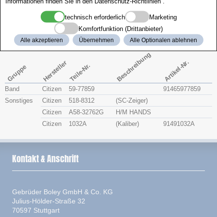
Informationen finden Sie in den
Datenschutz-Richtlinien
.
Zenith
technisch erforderlich
Marketing
Komfortfunktion (Drittanbieter)
Citizen 4-S70568
Alle akzeptieren
Übernehmen
Alle Optionalen ablehnen
Beschreibung
Artikel-Nr.
Hersteller
Teile-Nr.
Gruppe
Band
Citizen
59-77859
91465977859
Sonstiges
Citizen
518-8312
(SC-Zeiger)
Citizen
A58-32762G
H/M HANDS
Citizen
1032A
(Kaliber)
91491032A
Kontakt & Anschrift
Gebrüder Boley GmbH & Co. KG
Julius-Hölder-Straße 32
70597 Stuttgart