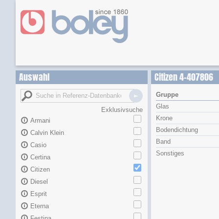
Auswahl
Citizen 4-407806
Gruppe
Glas
Exklusivsuche
Krone
Armani
Bodendichtung
Calvin Klein
Band
Casio
Sonstiges
Certina
Citizen
Diesel
Esprit
Eterna
Festina