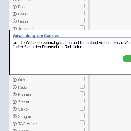
Fortis
Fossil
Gucci
Junghans
Verwendung von Cookies
Longines
Um die Webseite optimal gestalten und fortlaufend verbessern zu kö
Maurice Lacroix
finden Sie in den
Datenschutz-Richtlinien
.
Mido
MKors
Omega
Orient
Oris
Rado
Roamer
Sector
Seiko
Skagen
TAG Heuer