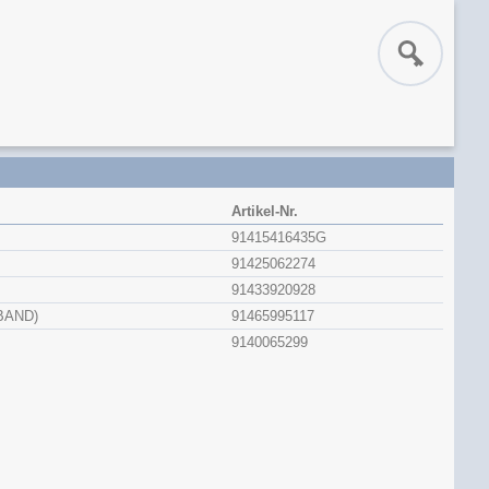
Artikel-Nr.
91415416435G
91425062274
91433920928
BAND)
91465995117
9140065299