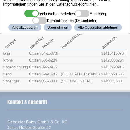
Informationen finden Sie in den
Datenschutz-Richtlinien
.
Zenith
technisch erforderlich
Marketing
Citizen 4-295871
Komfortfunktion (Drittanbieter)
Alle akzeptieren
Übernehmen
Alle Optionalen ablehnen
Beschreibung
Artikel-Nr.
Hersteller
Teile-Nr.
Gruppe
Glas
Citizen
54-15073H
91415415073H
Krone
Citizen
506-8234
91425068234
Bodendichtung
Citizen
392-0915
91433920915
Band
Citizen
59-91685
(PIG LEATHER BAND)
91465991685
Sonstiges
Citizen
065-3330
(SETTING STEM)
9140065330
Kontakt & Anschrift
Gebrüder Boley GmbH & Co. KG
Julius-Hölder-Straße 32