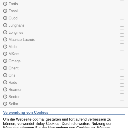
Fortis
Fossil
Gucci
Junghans
Longines
Maurice Lacroix
Mido
MKors
Omega
Orient
Oris
Rado
Roamer
Sector
Seiko
Skagen
Verwendung von Cookies
TAG Heuer
Um die Webseite optimal gestalten und fortlaufend verbessern zu
können, verwendet Boley Cookies. Durch die weitere Nutzung der
Tissot
Webseite stimmen Sie der Verwendung von Cookies zu. Weitere