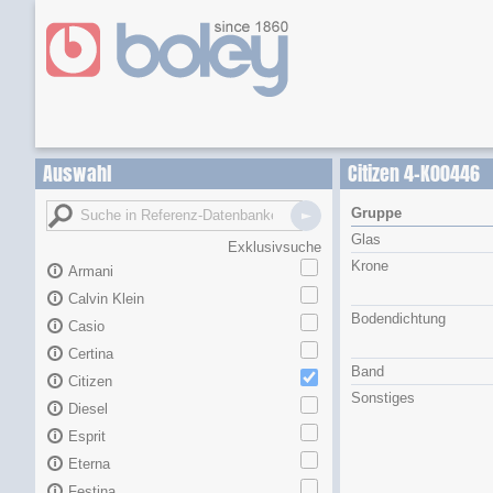
Auswahl
Citizen 4-K00446
Gruppe
Glas
Exklusivsuche
Krone
Armani
Calvin Klein
Bodendichtung
Casio
Certina
Band
Citizen
Sonstiges
Diesel
Esprit
Eterna
Festina