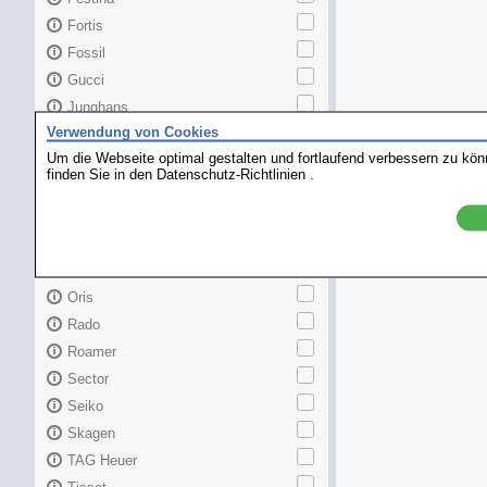
Fortis
Fossil
Gucci
Junghans
Verwendung von Cookies
Longines
Um die Webseite optimal gestalten und fortlaufend verbessern zu kö
Maurice Lacroix
finden Sie in den
Datenschutz-Richtlinien
.
Mido
MKors
Omega
Orient
Oris
Rado
Roamer
Sector
Seiko
Skagen
TAG Heuer