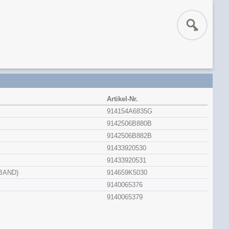
Artikel-Nr.
914154A6835G
9142506B880B
9142506B882B
91433920530
91433920531
BAND)
914659K5030
9140065376
9140065379