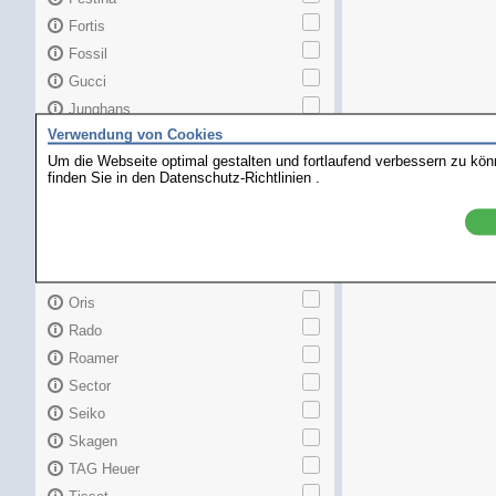
Fortis
Fossil
Gucci
Junghans
Verwendung von Cookies
Longines
Um die Webseite optimal gestalten und fortlaufend verbessern zu kö
Maurice Lacroix
finden Sie in den
Datenschutz-Richtlinien
.
Mido
MKors
Omega
Orient
Oris
Rado
Roamer
Sector
Seiko
Skagen
TAG Heuer