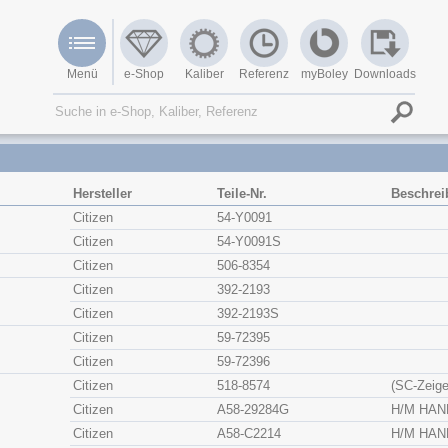
Menü
e-Shop
Kaliber
Referenz
myBoley
Downloads
Hersteller
Teile-Nr.
Beschre
Citizen
54-Y0091
Citizen
54-Y0091S
Citizen
506-8354
Citizen
392-2193
Citizen
392-2193S
Citizen
59-72395
Citizen
59-72396
Citizen
518-8574
(SC-Zeige
Citizen
A58-29284G
H/M HAN
Citizen
A58-C2214
H/M HAN