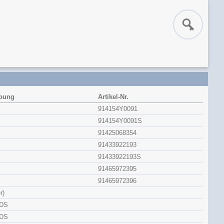
ibung
Artikel-Nr.
914154Y0091
914154Y0091S
91425068354
91433922193
91433922193S
91465972395
91465972396
r)
DS
DS