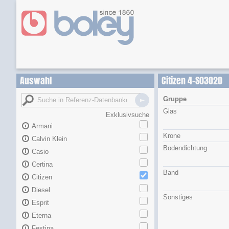
Auswahl
Citizen 4-S03020
Gruppe
Glas
Exklusivsuche
Armani
Krone
Calvin Klein
Bodendichtung
Casio
Certina
Band
Citizen
Diesel
Sonstiges
Esprit
Eterna
Festina