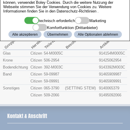
können, verwendet Boley Cookies. Durch die weitere Nutzung der
Zenith
Webseite stimmen Sie der Verwendung von Cookies zu. Weitere
Informationen finden Sie in den
Datenschutz-Richtlinien
.
Citizen 4-078683
technisch erforderlich
Marketing
Komfortfunktion (Drittanbieter)
Beschreibung
Alle akzeptieren
Übernehmen
Alle Optionalen ablehnen
Artikel-Nr.
Hersteller
Teile-Nr.
Gruppe
Glas
Citizen
54-M0005C
914154M0005C
Krone
Citizen
506-2954
91425062954
Bodendichtung
Citizen
392-M003C
9143392M003C
Band
Citizen
59-09987
91465909987
Citizen
59-09991
91465909991
Sonstiges
Citizen
065-3790
(SETTING STEM)
9140065379
Citizen
509-2066
91495092066
Kontakt & Anschrift