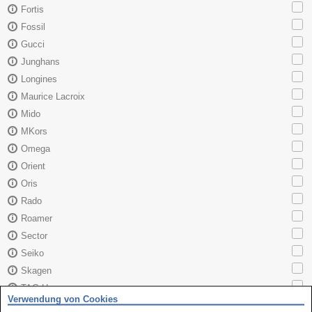
Fortis
Fossil
Gucci
Junghans
Longines
Maurice Lacroix
Mido
MKors
Omega
Orient
Oris
Rado
Roamer
Sector
Seiko
Skagen
TAG Heuer
Verwendung von Cookies
Tissot