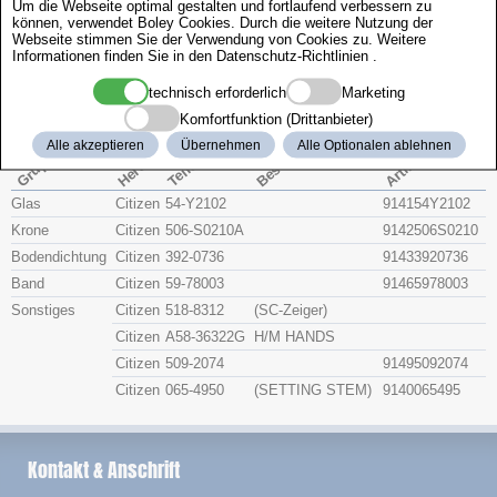
Um die Webseite optimal gestalten und fortlaufend verbessern zu
Zenith
können, verwendet Boley Cookies. Durch die weitere Nutzung der
Webseite stimmen Sie der Verwendung von Cookies zu. Weitere
Informationen finden Sie in den
Datenschutz-Richtlinien
.
Citizen 4-S71891
technisch erforderlich
Marketing
Komfortfunktion (Drittanbieter)
Beschreibung
Artikel-Nr.
Hersteller
Alle akzeptieren
Übernehmen
Alle Optionalen ablehnen
Teile-Nr.
Gruppe
Glas
Citizen
54-Y2102
914154Y2102
Krone
Citizen
506-S0210A
9142506S0210
Bodendichtung
Citizen
392-0736
91433920736
Band
Citizen
59-78003
91465978003
Sonstiges
Citizen
518-8312
(SC-Zeiger)
Citizen
A58-36322G
H/M HANDS
Citizen
509-2074
91495092074
Citizen
065-4950
(SETTING STEM)
9140065495
Kontakt & Anschrift